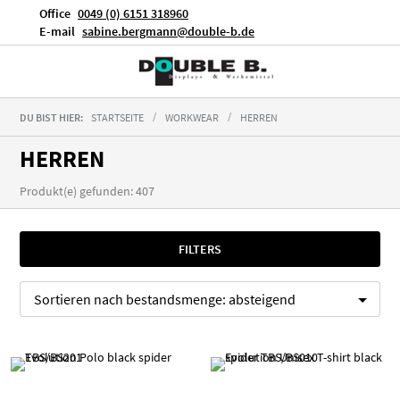
Office
0049 (0) 6151 318960
E-mail
sabine.bergmann@double-b.de
DU BIST HIER:
STARTSEITE
WORKWEAR
HERREN
HERREN
Produkt(e) gefunden: 407
FILTERS
Sortieren nach
bestandsmenge:
absteigend