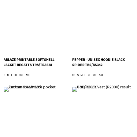
ABLAZE PRINTABLE SOFTSHELL
PEPPER - UNISEX HOODIE BLACK
JACKET REGATTA TRA/TRA628
SPIDER TBS/BS342
S
M
L
XL
XXL
3XL
XS
S
M
L
XL
XXL
3XL