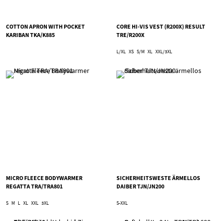
COTTON APRON WITH POCKET
CORE HI-VIS VEST (R200X) RESULT
KARIBAN TKA/K885
TRE/R200X
L/XL
XS
S/M
XL
XXL/3XL
MICRO FLEECE BODYWARMER
SICHERHEITSWESTE ÄRMELLOS
REGATTA TRA/TRA801
DAIBER TJN/JN200
S
M
L
XL
XXL
3XL
S-XXL