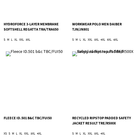
HYDROFORCE 3-LAYER MEMBRANE
WORKWEAR POLO MEN DAIBER
SOFTSHELL REGATTA TRA/TRA650
TJN/JN801
S
M
L
XL
XXL
3XL
S
M
L
XL
XXL
3XL
4XL
5XL
6XL
FLEECE ID.501 B&C TBC/FUI50
RECYCLED RIPSTOP PADDED SAFETY
JACKET RESULT TRE/R500X
XS
S
M
L
XL
XXL
3XL
4XL
S
M
L
XL
XXL
3XL
4XL