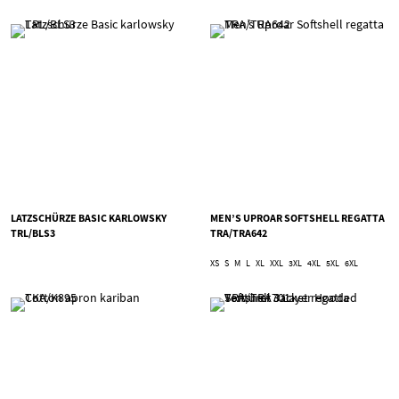
LATZSCHÜRZE BASIC KARLOWSKY
MEN’S UPROAR SOFTSHELL REGATTA
TRL/BLS3
TRA/TRA642
XS
S
M
L
XL
XXL
3XL
4XL
5XL
6XL