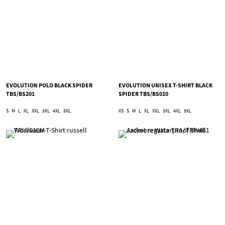
EVOLUTION POLO BLACK SPIDER
EVOLUTION UNISEX T-SHIRT BLACK
TBS/BS201
SPIDER TBS/BS010
S
M
L
XL
XXL
3XL
4XL
5XL
XS
S
M
L
XL
XXL
3XL
4XL
5XL