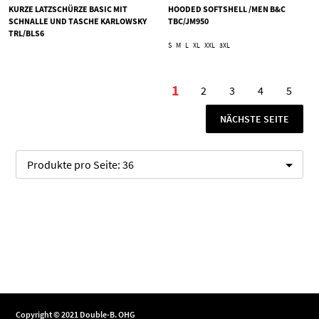
KURZE LATZSCHÜRZE BASIC MIT
HOODED SOFTSHELL /MEN B&C
SCHNALLE UND TASCHE KARLOWSKY
TBC/JM950
TRL/BLS6
S
M
L
XL
XXL
3XL
Seite
1
2
3
4
5
Sie lesen gerade die Se
Seite
Seite
Seite
Seite
SEITE
NÄCHSTE SEITE
Produkte pro Seite:
36
Copyright © 2021 Double-B. OHG