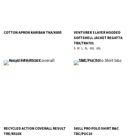
COTTON APRON KARIBAN TKA/K895
VENTURER 3 LAYER HOODED
SOFTSHELL JACKET REGATTA
TRA/TRA701
S
M
L
XL
XXL
3XL
RECYCLED ACTION COVERALL RESULT
SKILL PRO POLO SHIRT B&C
TRE/R510X
TBC/PUC10