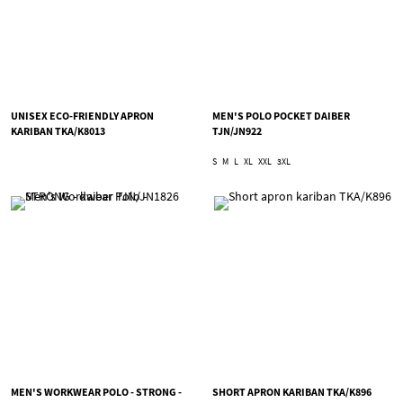
UNISEX ECO-FRIENDLY APRON
MEN'S POLO POCKET DAIBER
KARIBAN TKA/K8013
TJN/JN922
S
M
L
XL
XXL
3XL
MEN'S WORKWEAR POLO - STRONG -
SHORT APRON KARIBAN TKA/K896