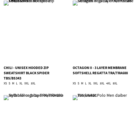
CHILI - UNISEX HOODED ZIP
OCTAGON II - 3 LAYER MEMBRANE
SWEATSHIRT BLACK SPIDER
SOFTSHELL REGATTA TRA/TRA688
TBS/BS343
XS
S
M
L
XL
XXL
3XL
XS
S
M
L
XL
XXL
3XL
4XL
5XL