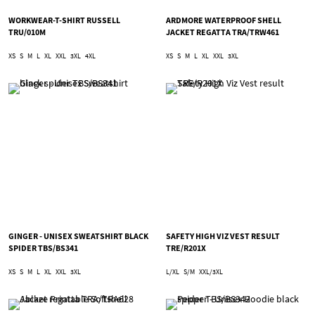
WORKWEAR-T-SHIRT RUSSELL
ARDMORE WATERPROOF SHELL
TRU/010M
JACKET REGATTA TRA/TRW461
XS
S
M
L
XL
XXL
3XL
4XL
XS
S
M
L
XL
XXL
3XL
GINGER - UNISEX SWEATSHIRT BLACK
SAFETY HIGH VIZ VEST RESULT
SPIDER TBS/BS341
TRE/R201X
XS
S
M
L
XL
XXL
3XL
L/XL
S/M
XXL/3XL