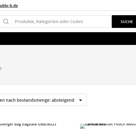
uble-b.de
Produkte, Kategorien oder Codes
SUCHE
3
ren nach
bestandsmenge:
absteigend