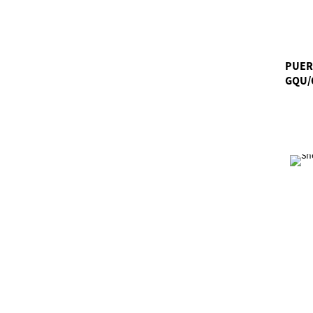
PUER
GQU/