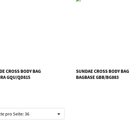
IDE CROSS BODY BAG
SUNDAE CROSS BODY BAG
RA GQU/QD815
BAGBASE GBB/BG883
te pro Seite:
36