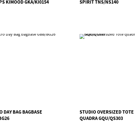
PS KIMOOD GKA/KI0154
SPIRIT TNS/NS140
O DAY BAG BAGBASE
STUDIO OVERSIZED TOTE
BG26
QUADRA GQU/QS303