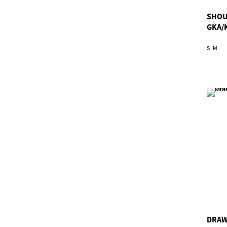
SHOU
GKA/
S
M
DRAW