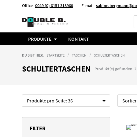
Office
0049 (0) 6151 318960
E-mail
sabine.bergmann@do
Sprache
Deutsch
PRODUKTE
KONTAKT
DU BIST HIER:
STARTSEITE
TASCHEN
SCHULTERTASCHEN
SCHULTERTASCHEN
Produkt(e) gefunden: 2
Produkte pro Seite:
36
Sortie
FILTER