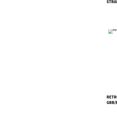
STRA
RETR
GBB/