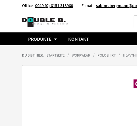
Office
0049 (0) 6151 318960
E-mail
sabine.bergmann@do
Sprache
Deutsch
PRODUKTE
KONTAKT
DU BIST HIER:
STARTSEITE
WORKWEAR
POLOSHIRT
HEAVYMI
Zum
Ende
der
Bildgalerie
springen