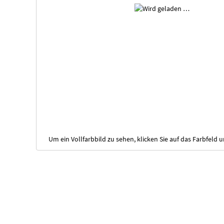
Um ein Vollfarbbild zu sehen, klicken Sie auf das Farbfeld 
Zum
Anfang
der
Bildgalerie
springen